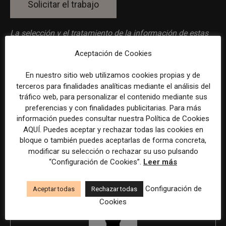
La selección y el tratamiento de la información de estas
ofertas se ha realizado con la asistencia de herramientas
Aceptación de Cookies
de inteligencia artificial, siempre bajo supervisión
humana.
En nuestro sitio web utilizamos cookies propias y de
terceros para finalidades analíticas mediante el análisis del
tráfico web, para personalizar el contenido mediante sus
preferencias y con finalidades publicitarias. Para más
información puedes consultar nuestra Política de Cookies
AQUÍ. Puedes aceptar y rechazar todas las cookies en
Previous article
Next article
bloque o también puedes aceptarlas de forma concreta,
Consultor/a de comunicación
Redactor/a en Business
modificar su selección o rechazar su uso pulsando
en Oviedo
Insider en Madrid
“Configuración de Cookies”.
Leer más
Configuración de
Aceptar todas
Rechazar todas
Cookies