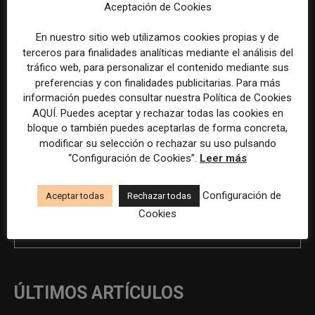
Aceptación de Cookies
Previous article
Next article
En nuestro sitio web utilizamos cookies propias y de
Creador/a de contenido
Técnico de Comunicación,
terceros para finalidades analíticas mediante el análisis del
autónomo en Tres Cantos
RRPP y Social Media Manager
tráfico web, para personalizar el contenido mediante sus
(Madrid)
en Inca (Mallorca)
preferencias y con finalidades publicitarias. Para más
información puedes consultar nuestra Política de Cookies
AQUÍ. Puedes aceptar y rechazar todas las cookies en
bloque o también puedes aceptarlas de forma concreta,
modificar su selección o rechazar su uso pulsando
“Configuración de Cookies”.
Leer más
Configuración de
Aceptar todas
Rechazar todas
Cookies
REDACCIÓN
ÚLTIMOS ARTÍCULOS