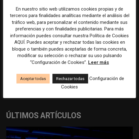
Coordinador/a portadista en
Profesional de comunicación
En nuestro sitio web utilizamos cookies propias y de
Ourense (La Región)
corporativa y marketing digital
terceros para finalidades analíticas mediante el análisis del
en Madrid
tráfico web, para personalizar el contenido mediante sus
preferencias y con finalidades publicitarias. Para más
información puedes consultar nuestra Política de Cookies
AQUÍ. Puedes aceptar y rechazar todas las cookies en
bloque o también puedes aceptarlas de forma concreta,
modificar su selección o rechazar su uso pulsando
“Configuración de Cookies”.
Leer más
Configuración de
Aceptar todas
Rechazar todas
REDACCIÓN
Cookies
ÚLTIMOS ARTÍCULOS