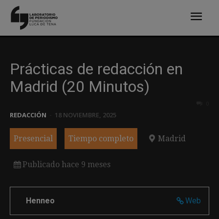
Prácticas de redacción en
Madrid (20 Minutos)
0
REDACCIÓN
-
18 NOVIEMBRE, 2025
Presencial
Tiempo completo
Madrid
Publicado hace 9 meses
Henneo
Web