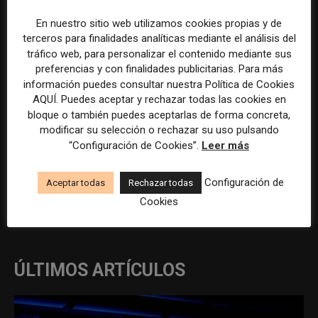
Previous article
Next article
En nuestro sitio web utilizamos cookies propias y de
terceros para finalidades analíticas mediante el análisis del
Cámara y editor de vídeo en
Coordinador de comunicación
tráfico web, para personalizar el contenido mediante sus
Madrid
en Madrid
preferencias y con finalidades publicitarias. Para más
información puedes consultar nuestra Política de Cookies
AQUÍ. Puedes aceptar y rechazar todas las cookies en
bloque o también puedes aceptarlas de forma concreta,
modificar su selección o rechazar su uso pulsando
“Configuración de Cookies”.
Leer más
Configuración de
Aceptar todas
Rechazar todas
REDACCIÓN
Cookies
ÚLTIMOS ARTÍCULOS