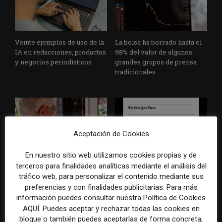
Veinte ejemplos de uso de la
La bolsa ha borrado hasta el
IA en redacciones, productos
98% del valor de algunos
y negocios periodísticos
grandes grupos de prensa
tradicionales
Aceptación de Cookies
En nuestro sitio web utilizamos cookies propias y de
Los medios tienen audiencia,
El buzón como nueva
terceros para finalidades analíticas mediante el análisis del
pero no siempre comunidad:
portada: la estrategia de los
tráfico web, para personalizar el contenido mediante sus
cómo activar a los lectores
medios para conquistar
preferencias y con finalidades publicitarias. Para más
que siguen las noticias en
ciudad a ciudad
información puedes consultar nuestra Política de Cookies
silencio
AQUÍ. Puedes aceptar y rechazar todas las cookies en
bloque o también puedes aceptarlas de forma concreta,