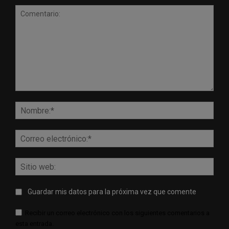
Comentario:
Nomb
Corr
elect
Sitio
web:
Guardar mis datos para la próxima vez que comente
Recibir un correo electrónico con los siguientes comentarios a
esta entrada.