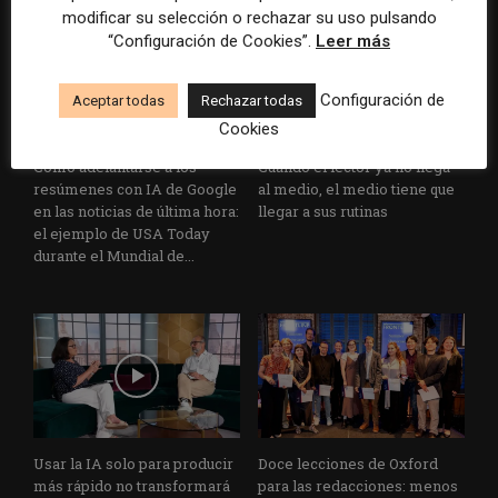
modificar su selección o rechazar su uso pulsando
“Configuración de Cookies”.
Leer más
Configuración de
Aceptar todas
Rechazar todas
Cookies
Cómo adelantarse a los
Cuando el lector ya no llega
resúmenes con IA de Google
al medio, el medio tiene que
en las noticias de última hora:
llegar a sus rutinas
el ejemplo de USA Today
durante el Mundial de...
Usar la IA solo para producir
Doce lecciones de Oxford
más rápido no transformará
para las redacciones: menos