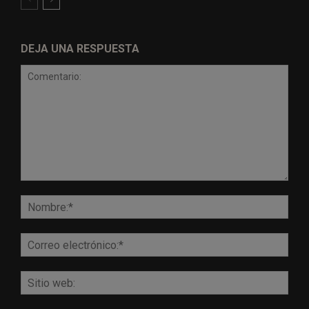
DEJA UNA RESPUESTA
Comentario:
Nomb
Corr
elect
Sitio
web: