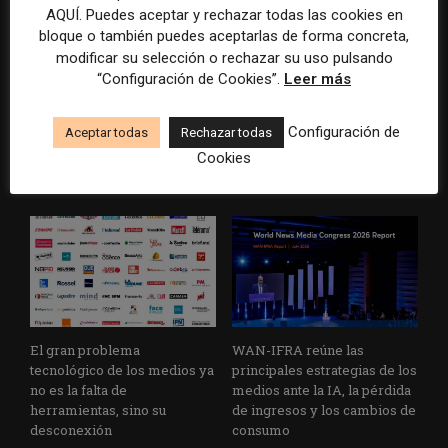
AQUÍ. Puedes aceptar y rechazar todas las cookies en
bloque o también puedes aceptarlas de forma concreta,
modificar su selección o rechazar su uso pulsando
Artículo anterior
Artículo siguiente
“Configuración de Cookies”.
Leer más
Tendencias en redes
Cómo trabajar los artículos
sociales para 2020
“zombies” en los medios
para lograr más tráfico
Configuración de
Aceptar todas
Rechazar todas
Cookies
ARTÍCULOS RELACIONADOS
El gran problema
WAN-IFRA reúne las
tecnológico de los medios ya
principales estrategias de los
no es la falta de
medios ante la IA, la pérdida
herramientas, sino su
de ingresos y los cambios de
desconexión
consumo