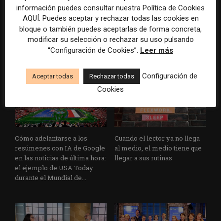
Los medios tienen audiencia,
El buzón como nueva
información puedes consultar nuestra Política de Cookies
pero no siempre comunidad:
portada: la estrategia de los
AQUÍ. Puedes aceptar y rechazar todas las cookies en
cómo activar a los lectores
medios para conquistar
bloque o también puedes aceptarlas de forma concreta,
que siguen las noticias en
ciudad a ciudad
modificar su selección o rechazar su uso pulsando
silencio
“Configuración de Cookies”.
Leer más
Configuración de
Aceptar todas
Rechazar todas
Cookies
Cómo adelantarse a los
Cuando el lector ya no llega
resúmenes con IA de Google
al medio, el medio tiene que
en las noticias de última hora:
llegar a sus rutinas
el ejemplo de USA Today
durante el Mundial de...