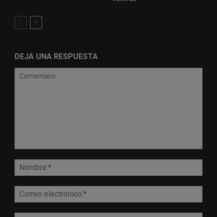
DEJA UNA RESPUESTA
Comentario:
Nomb
Corr
elect
Sitio