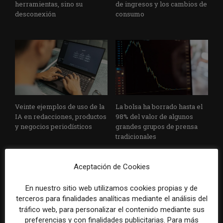
herramientas, sino su
de ingresos y los cambios de
desconexión
consumo
Veinte ejemplos de uso de la
La bolsa ha borrado hasta el
IA en redacciones, productos
98% del valor de algunos
y negocios periodísticos
grandes grupos de prensa
tradicionales
Aceptación de Cookies
En nuestro sitio web utilizamos cookies propias y de
terceros para finalidades analíticas mediante el análisis del
tráfico web, para personalizar el contenido mediante sus
preferencias y con finalidades publicitarias. Para más