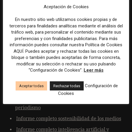
proceso documentado en toda la organización para
Aceptación de Cookies
identificar y negociar valores fundamentales, una
evaluación continua del funcionamiento de los
En nuestro sitio web utilizamos cookies propias y de
terceros para finalidades analíticas mediante el análisis del
sistemas de IA, la promoción de la experimentación
tráfico web, para personalizar el contenido mediante sus
multidisciplinaria, y una comunicación clara y
preferencias y con finalidades publicitarias. Para más
transparente de estos procesos al público.
información puedes consultar nuestra Política de Cookies
AQUÍ. Puedes aceptar y rechazar todas las cookies en
bloque o también puedes aceptarlas de forma concreta,
modificar su selección o rechazar su uso pulsando
“Configuración de Cookies”.
Leer más
Documentación adicional:
Configuración de
Aceptar todas
Rechazar todas
Resumen ejecutivo sostenibilidad de los medios
Cookies
Resumen ejecutivo inteligencia artificial y
periodismo
Informe completo sostenibilidad de los medios
Informe completo inteligencia artificial y