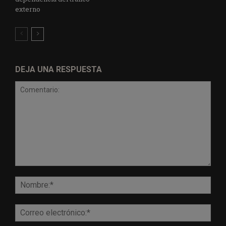
externo
DEJA UNA RESPUESTA
Comentario:
Nomb
Corr
elect