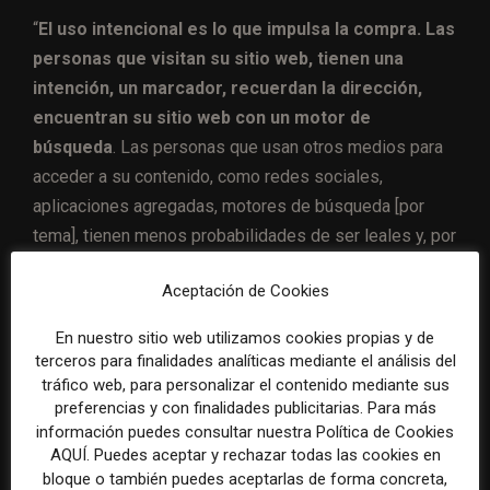
“
El uso intencional es lo que impulsa la compra.
Las
personas que visitan su sitio web, tienen una
intención, un marcador, recuerdan la dirección,
encuentran su sitio web con un motor de
búsqueda
. Las personas que usan otros medios para
acceder a su contenido, como redes sociales,
aplicaciones agregadas, motores de búsqueda [por
tema], tienen menos probabilidades de ser leales y, por
lo tanto, tienen menos probabilidades de convertirse
Aceptación de Cookies
en suscriptores «.
En nuestro sitio web utilizamos cookies propias y de
¿Cómo sabemos quién va a
terceros para finalidades analíticas mediante el análisis del
tráfico web, para personalizar el contenido mediante sus
cancelar?
preferencias y con finalidades publicitarias. Para más
información puedes consultar nuestra Política de Cookies
AQUÍ. Puedes aceptar y rechazar todas las cookies en
En realidad, es más fácil predecir esto de lo que piensa
bloque o también puedes aceptarlas de forma concreta,