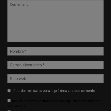
Comentario:
Nomb
Corr
elect
Sitio
web:
Guardar mis datos para la próxima vez que comente
Recibir un correo electrónico con los siguientes comentarios a
esta entrada.