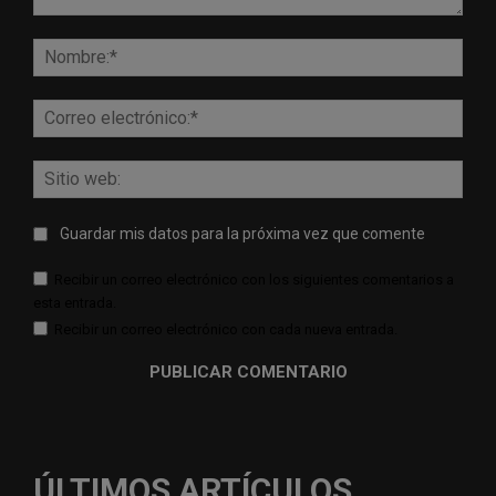
Comentario:
Nomb
Corr
elect
Sitio
web:
Guardar mis datos para la próxima vez que comente
Recibir un correo electrónico con los siguientes comentarios a
esta entrada.
Recibir un correo electrónico con cada nueva entrada.
ÚLTIMOS ARTÍCULOS