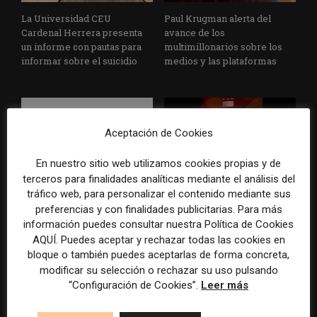
La Universidad CEU
Paul Krugman alerta del
Cardenal Herrera presenta
avance de los
un informe con pautas para
multimillonarios sobre los
informar sobre el suicidio
medios y las plataformas
Aceptación de Cookies
En nuestro sitio web utilizamos cookies propias y de
terceros para finalidades analíticas mediante el análisis del
La Marea cierra 2025 con
El Premio Gabo 2026
tráfico web, para personalizar el contenido mediante sus
superávit, pero su
reconoce cinco historias de
preferencias y con finalidades publicitarias. Para más
cooperativa pierde 38.542
Brasil, España y El Salvador
información puedes consultar nuestra Política de Cookies
euros
sobre el poder, la memoria y
AQUÍ. Puedes aceptar y rechazar todas las cookies en
la violencia
bloque o también puedes aceptarlas de forma concreta,
modificar su selección o rechazar su uso pulsando
“Configuración de Cookies”.
Leer más