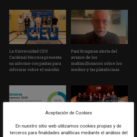
La Universidad CEU
Paul Krugman alerta del
Cardenal Herrera presenta
avance de los
un informe con pautas para
multimillonarios sobre los
informar sobre el suicidio
medios y las plataformas
Aceptación de Cookies
En nuestro sitio web utilizamos cookies propias y de
La Marea cierra 2025 con
El Premio Gabo 2026
superávit, pero su
reconoce cinco historias de
terceros para finalidades analíticas mediante el análisis del