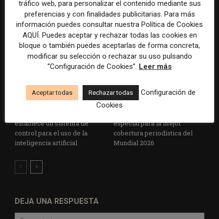
cooperativa pierde 38.542
Brasil, España y El Salvador
tráfico web, para personalizar el contenido mediante sus
euros
sobre el poder, la memoria y
preferencias y con finalidades publicitarias. Para más
la violencia
información puedes consultar nuestra Política de Cookies
AQUÍ. Puedes aceptar y rechazar todas las cookies en
bloque o también puedes aceptarlas de forma concreta,
modificar su selección o rechazar su uso pulsando
“Configuración de Cookies”.
Leer más
Configuración de
Aceptar todas
Rechazar todas
Cookies
Radio Televisión Madrid
ADEPA crea un premio
establece un sistema de
especial para la mejor
control para el uso de la
cobertura periodística del
inteligencia artificial
Mundial 2026
DEJA UNA RESPUESTA