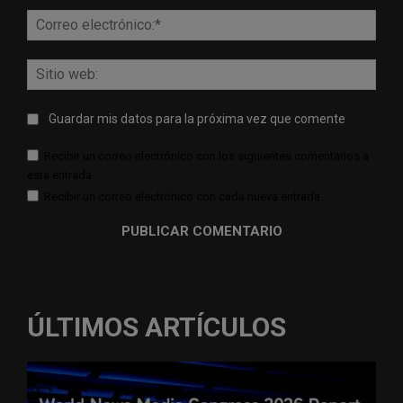
Corr
elect
Sitio
web:
Guardar mis datos para la próxima vez que comente
Recibir un correo electrónico con los siguientes comentarios a
esta entrada.
Recibir un correo electrónico con cada nueva entrada.
ÚLTIMOS ARTÍCULOS