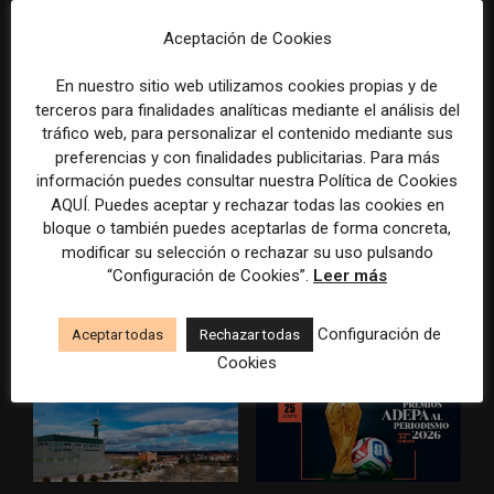
informar sobre el suicidio
medios y las plataformas
Aceptación de Cookies
En nuestro sitio web utilizamos cookies propias y de
terceros para finalidades analíticas mediante el análisis del
tráfico web, para personalizar el contenido mediante sus
preferencias y con finalidades publicitarias. Para más
información puedes consultar nuestra Política de Cookies
AQUÍ. Puedes aceptar y rechazar todas las cookies en
La Marea cierra 2025 con
El Premio Gabo 2026
bloque o también puedes aceptarlas de forma concreta,
superávit, pero su
reconoce cinco historias de
modificar su selección o rechazar su uso pulsando
cooperativa pierde 38.542
Brasil, España y El Salvador
“Configuración de Cookies”.
Leer más
euros
sobre el poder, la memoria y
la violencia
Configuración de
Aceptar todas
Rechazar todas
Cookies