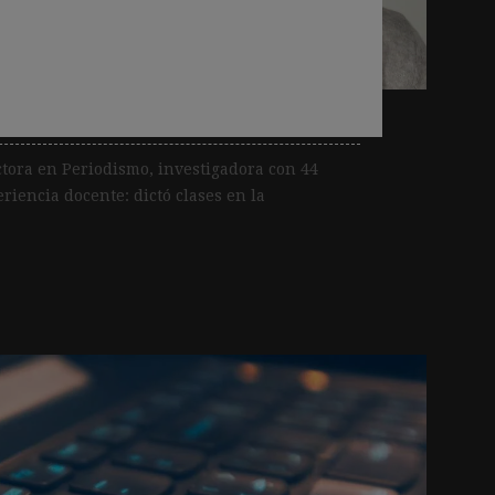
emos un reto brutal de
os planes de estudio”
ora en Periodismo, investigadora con 44
riencia docente: dictó clases en la