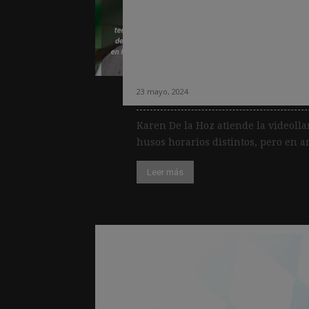
De la Hoz: “La pre
presente en cada 
realizamos con IA
23 mayo, 2024
Karen De la Hoz atiende la videol
husos horarios distintos, pero en amb
Leer más