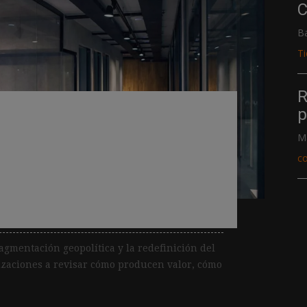
C
B
T
R
empresas experimenta
p
o real en resultados y
M
siente preparada para el
c
ragmentación geopolítica y la redefinición del
nizaciones a revisar cómo producen valor, cómo