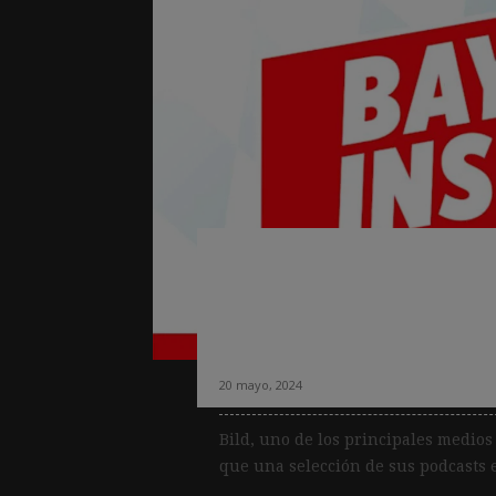
Usos de la IA en 
automáticamente 
con voces iguales 
20 mayo, 2024
Bild, uno de los principales medi
que una selección de sus podcasts e