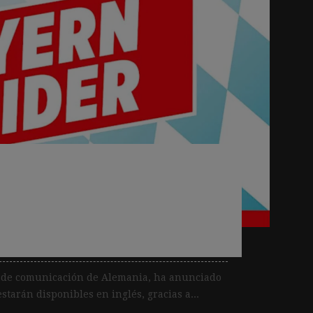
periodismo: Bild doblará
sus podcasts al inglés
a las originales
os de comunicación de Alemania, ha anunciado
starán disponibles en inglés, gracias a...