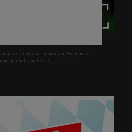
gunta ética está
actividad que
”
lamada un sábado por la mañana. Estamos en
as pantallas se filtra la...