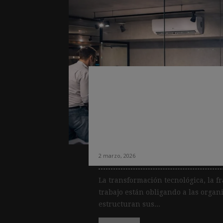
La mitad de las 
con IA sin impact
solo un tercio se 
cambio
2 marzo, 2026
La transformación tecnológica, la f
trabajo están obligando a las orga
estructuran sus...