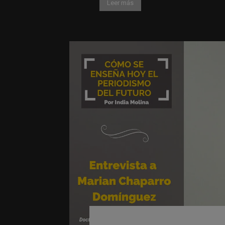
Leer más
Chaparro Domíngu