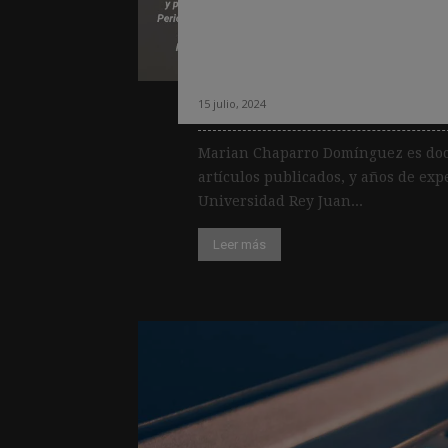
universidades ten
integrar la IA a l
15 julio, 2024
Marian Chaparro Domínguez es doct
artículos publicados, y años de expe
Universidad Rey Juan...
Leer más