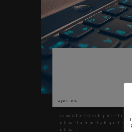
Una investigació
de noticias revela
publicando borra
con escasas modi
4 julio, 2024
Un estudio realizado por la Univer
noticias, ha demostrado que los per
noticias...