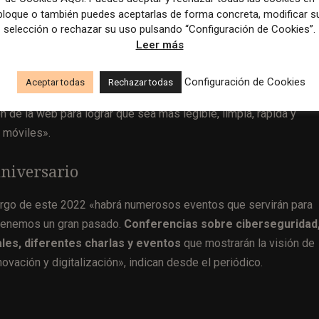
bloque o también puedes aceptarlas de forma concreta, modificar s
selección o rechazar su uso pulsando “Configuración de Cookies”.
Leer más
ión, por ejemplo. Entonces internet entonces estaba en pañales
.
vista, Ozú o Yahoo, pero nada que ver.
Desde el punto de vis
Configuración de Cookies
Aceptar todas
Rechazar todas
n, se han introducido más elementos multimedia en las
 de la web para lograr que sea más legible, limpia, rápida y
s móviles».
aniversario
 largo de este 2022 «habrá numerosos eventos que servirán para
 tenemos un gran pasado.
Conferencias sobre ciberseguridad
ales, diferentes charlas y eventos
que mostrarán la visión de
vación y digitalización», indican desde el periódico.