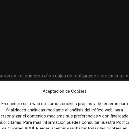
dieron en los primeros años guías de restaurantes, organismos y
es hoy.
En el camino se han puesto en marcha muchas iniciat
stronómicos, de tecnología, de vino, directos deportivos,
Aceptación de Cookies
más de la información, en larioja.com siempre hemos ido en
En nuestro sitio web utilizamos cookies propias y de terceros para
innovando y haciendo realidad nuevas ideas», explica Iruzubieta.
finalidades analíticas mediante el análisis del tráfico web, para
personalizar el contenido mediante sus preferencias y con finalidade
publicitarias. Para más información puedes consultar nuestra Polític
spaña reclaman un pacto por la paz ante el deterioro globa
de Cookies AQUÍ. Puedes aceptar y rechazar todas las cookies en