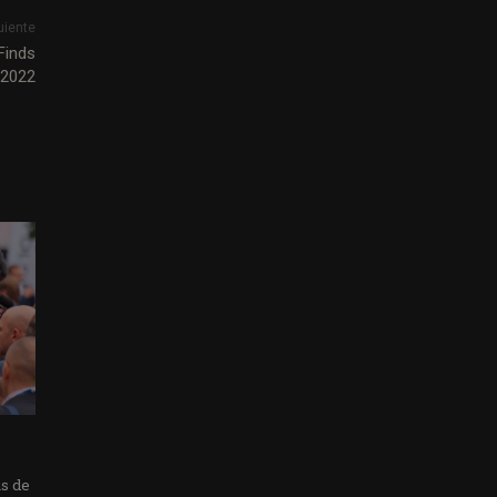
uiente
Finds
/2022
as de