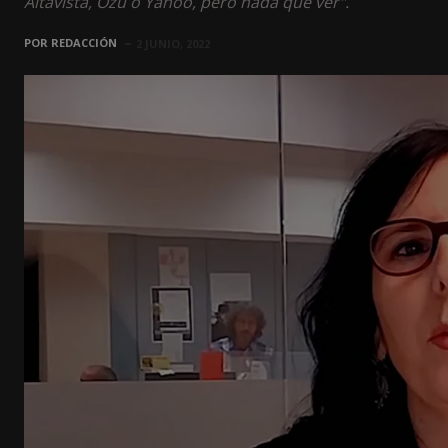
Altavista, Ozú o Yahoo, pero nada que ver".
POR
REDACCIÓN
2 JUNIO, 2022