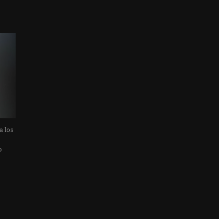
a los
o