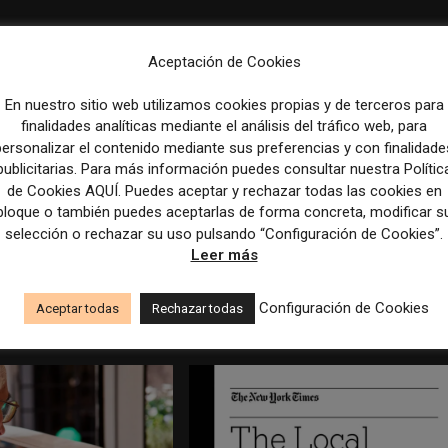
Aceptación de Cookies
En nuestro sitio web utilizamos cookies propias y de terceros para
finalidades analíticas mediante el análisis del tráfico web, para
personalizar el contenido mediante sus preferencias y con finalidade
publicitarias. Para más información puedes consultar nuestra Polític
de Cookies AQUÍ. Puedes aceptar y rechazar todas las cookies en
bloque o también puedes aceptarlas de forma concreta, modificar s
selección o rechazar su uso pulsando “Configuración de Cookies”.
Leer más
s principales estrategias
Veinte ejemplos de uso de la IA en
la IA, la pérdida de
redacciones, productos y negocios
Configuración de Cookies
Aceptar todas
Rechazar todas
mbios de consumo
periodísticos