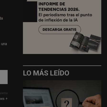
da
n una
LO MÁS LEÍDO
uiente
ews +