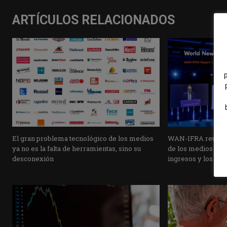
ARTÍCULOS RELACIONADOS
El gran problema tecnológico de los medios
WAN-IFRA reúne la
ya no es la falta de herramientas, sino su
de los medios ante 
desconexión
ingresos y los ca