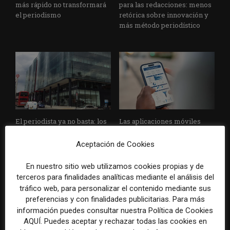
más rápido no transformará
para las redacciones: menos
el periodismo
retórica sobre innovación y
más método periodístico
El periodista ya no basta: los
Las aplicaciones móviles
grandes medios rediseñan
ganan peso para los medios
sus redacciones con perfiles
como vía directa para
Aceptación de Cookies
que no existían hace cinco
fidelizar lectores y reducir
años
dependencia del tráfico
En nuestro sitio web utilizamos cookies propias y de
externo
terceros para finalidades analíticas mediante el análisis del
tráfico web, para personalizar el contenido mediante sus
preferencias y con finalidades publicitarias. Para más
información puedes consultar nuestra Política de Cookies
AQUÍ. Puedes aceptar y rechazar todas las cookies en