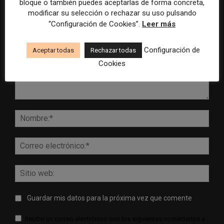
bloque o también puedes aceptarlas de forma concreta,
DEJA UNA RESPUESTA
modificar su selección o rechazar su uso pulsando
“Configuración de Cookies”.
Leer más
Configuración de
Aceptar todas
Rechazar todas
Cookies
Comentario:
Nomb
Corr
elect
Sitio
web:
Guardar mis datos para la próxima vez que comente
Recibir un correo electrónico con los siguientes comentarios a