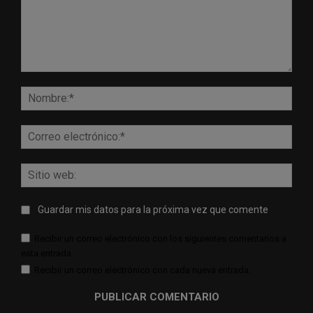
Comentario:
Nomb
Corr
elect
Sitio
web:
Guardar mis datos para la próxima vez que comente
Recibir un correo electrónico con los siguientes comentarios a
esta entrada.
Recibir un correo electrónico con cada nueva entrada.