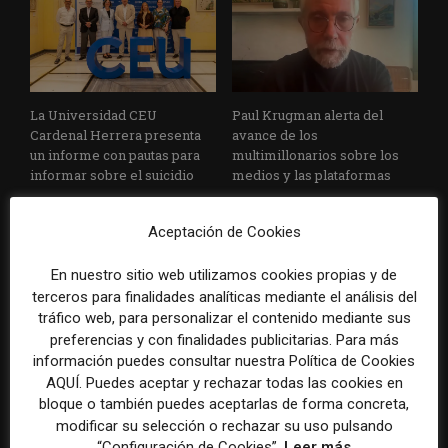
La Universidad CEU
Paul Krugman alerta del
Cardenal Herrera presenta
avance de los
un informe con pautas para
multimillonarios sobre los
informar sobre el suicidio
medios y las plataformas
Aceptación de Cookies
En nuestro sitio web utilizamos cookies propias y de
terceros para finalidades analíticas mediante el análisis del
tráfico web, para personalizar el contenido mediante sus
preferencias y con finalidades publicitarias. Para más
La Marea cierra 2025 con
El Premio Gabo 2026
información puedes consultar nuestra Política de Cookies
superávit, pero su
reconoce cinco historias de
AQUÍ. Puedes aceptar y rechazar todas las cookies en
cooperativa pierde 38.542
Brasil, España y El Salvador
bloque o también puedes aceptarlas de forma concreta,
euros
sobre el poder, la memoria y
modificar su selección o rechazar su uso pulsando
la violencia
“Configuración de Cookies”.
Leer más