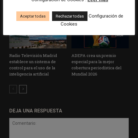
Configuración de
Aceptar todas
Rechazar todas
Cookies
Radio Televisión Madrid
ADEPA crea un premio
establece un sistema de
especial para la mejor
control para el uso de la
cobertura periodística del
inteligencia artificial
Mundial 2026
DEJA UNA RESPUESTA