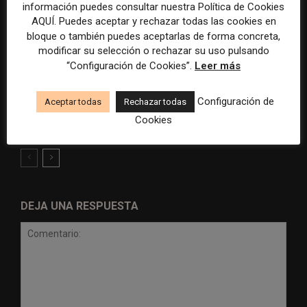
información puedes consultar nuestra Política de Cookies
AQUÍ. Puedes aceptar y rechazar todas las cookies en
bloque o también puedes aceptarlas de forma concreta,
modificar su selección o rechazar su uso pulsando
“Configuración de Cookies”.
Leer más
Radio Televisión Madrid
ADEPA crea un premio
establece un sistema de
especial para la mejor
Configuración de
Aceptar todas
Rechazar todas
control para el uso de la
cobertura periodística del
Cookies
inteligencia artificial
Mundial 2026
DEJA UNA RESPUESTA