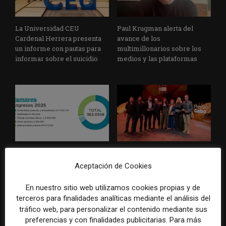
La Universidad CEU
Paul Krugman alerta del
Cardenal Herrera presenta
avance de los
un informe con pautas para
multimillonarios sobre los
informar sobre el suicidio
medios y las plataformas
La Marea cierra 2025 con
El Premio Gabo 2026
superávit, pero su
reconoce cinco historias de
Aceptación de Cookies
cooperativa pierde 38.542
Brasil, España y El Salvador
euros
sobre el poder, la memoria y
En nuestro sitio web utilizamos cookies propias y de
la violencia
terceros para finalidades analíticas mediante el análisis del
tráfico web, para personalizar el contenido mediante sus
preferencias y con finalidades publicitarias. Para más