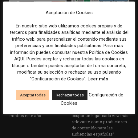
Aceptación de Cookies
Nuevos productos
Una alta tasa de retención de
En nuestro sitio web utilizamos cookies propias y de
informativos y una nueva
suscriptores genera más
terceros para finalidades analíticas mediante el análisis del
estrategia disparan las
rentabilidad que unos precios
tráfico web, para personalizar el contenido mediante sus
suscripciones y los ingresos
altos, según una investigación
preferencias y con finalidades publicitarias. Para más
en Bloomberg Media
de INMA
información puedes consultar nuestra Política de Cookies
AQUÍ. Puedes aceptar y rechazar todas las cookies en
bloque o también puedes aceptarlas de forma concreta,
modificar su selección o rechazar su uso pulsando
“Configuración de Cookies”.
Leer más
Configuración de
Aceptar todas
Rechazar todas
Cookies
Tendencias digitales que
Javier Petersen (El Cronista,
afectarán a la industria de los
Argentina): “Queremos
medios este año
ocupar un lugar cada vez más
relevante como productores
de contenido para las
audiencias españolas”