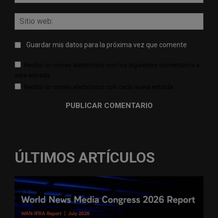
elect
Sitio
web:
Guardar mis datos para la próxima vez que comente
Recibir un correo electrónico con los siguientes comentarios a
esta entrada.
Recibir un correo electrónico con cada nueva entrada.
ÚLTIMOS ARTÍCULOS