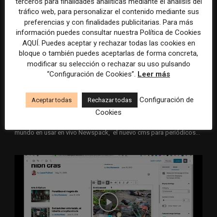
terceros para finalidades analíticas mediante el análisis del
tráfico web, para personalizar el contenido mediante sus
preferencias y con finalidades publicitarias. Para más
información puedes consultar nuestra Política de Cookies
AQUÍ. Puedes aceptar y rechazar todas las cookies en
bloque o también puedes aceptarlas de forma concreta,
modificar su selección o rechazar su uso pulsando
El periódico chileno El Soberano, el
“Configuración de Cookies”.
Leer más
primero en usar Newspack, el CMS
adaptado de...
Configuración de
Aceptar todas
Rechazar todas
18 octubre, 2019
DISEÑO
Cookies
El sitio web chileno de noticias El Soberano ha sido el primero del
mundo en usar en vivo Newspack, el nuevo cms para periódicos...