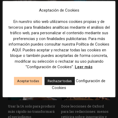
Aceptación de Cookies
En nuestro sitio web utilizamos cookies propias y de
terceros para finalidades analíticas mediante el análisis del
tráfico web, para personalizar el contenido mediante sus
Cómo adelantarse a los
Cuando el lector ya no llega
preferencias y con finalidades publicitarias. Para más
resúmenes con IA de Google
al medio, el medio tiene que
información puedes consultar nuestra Política de Cookies
en las noticias de última hora:
llegar a sus rutinas
AQUÍ. Puedes aceptar y rechazar todas las cookies en
el ejemplo de USA Today
bloque o también puedes aceptarlas de forma concreta,
durante el Mundial de...
modificar su selección o rechazar su uso pulsando
“Configuración de Cookies”.
Leer más
Configuración de
Aceptar todas
Rechazar todas
Cookies
Usar la IA solo para producir
Doce lecciones de Oxford
más rápido no transformará
para las redacciones: menos
el periodismo
retórica sobre innovación y