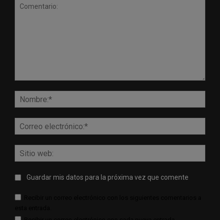
Comentario:
Nomb
Corr
elect
Sitio
web:
Guardar mis datos para la próxima vez que comente
Recibir un correo electrónico con los siguientes comentarios a
esta entrada.
Recibir un correo electrónico con cada nueva entrada.