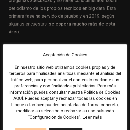
preguntas adecuadas y no tener conocimientos sobre
periodismo de los propios técnicos en big data. Esta
primera fase ha servido de prueba y en 2019, según
algunas encuestas,
se espera mucho más de esta
área.
Más atención al diseño en los
Aceptación de Cookies
periódicos digitales
En nuestro sitio web utilizamos cookies propias y de
terceros para finalidades analíticas mediante el análisis del
Las ilustraciones, corte de fotografías, y diseño en
tráfico web, para personalizar el contenido mediante sus
general de las informaciones en los medios digitales
preferencias y con finalidades publicitarias. Para más
están
aún a años luz del perfeccionismo que, en
información puedes consultar nuestra Política de Cookies
AQUÍ. Puedes aceptar y rechazar todas las cookies en
muchos casos, se logró en las ediciones impresas
.
bloque o también puedes aceptarlas de forma concreta,
Pese a que el componente visual es uno de los que
modificar su selección o rechazar su uso pulsando
mayor relevancia tiene en este momento, muchos
“Configuración de Cookies”.
Leer más
medios han descuidado esta parcela, y viven de