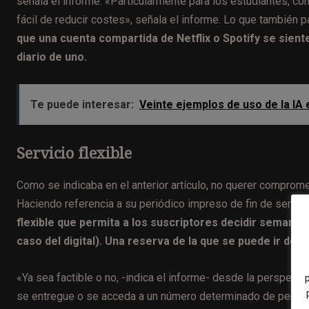
señala el informe. «Particularmente para los estudiantes, c
fácil de reducir costes», señala el informe. Lo que tambié
que una cuenta compartida de Netflix o Spotify se sie
diario de uno.
Te puede interesar:
Veinte ejemplos de uso de la IA
Servicio flexible
Como se indicaba en el anterior artículo, no querer comprom
Haciendo referencia a su periódico impreso de fin de semana
flexible que permita a los suscriptores decidir semanal
caso del digital). Una reserva de la que se puede ir de
«Ya sea factible o no, -indica el informe- desde la perspecti
se entregue o se acceda a un número determinado de periódic