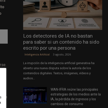
nera
lto
o
Los detectores de IA no bastan
para saber si un contenido ha sido
escrito por una persona
3 agosto, 2026
Inteligencia Artificial
La irrupción de la inteligencia artificial generativa ha
rse.
abierto una nueva disputa sobre la autoría de los
contenidos digitales. Textos, imágenes, vídeos y
l
audios...
WAN-IFRA reúne las principales
estrategias de los medios ante la
a que
s
IA, la pérdida de ingresos y los
a
cambios de consumo