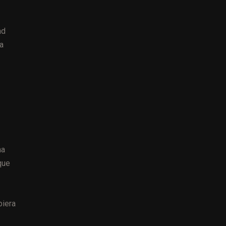
ad
a
na
que
biera