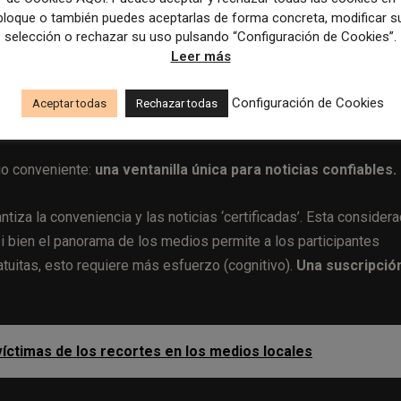
bloque o también puedes aceptarlas de forma concreta, modificar s
selección o rechazar su uso pulsando “Configuración de Cookies”.
ndo
los participantes considerarían estar dispuestos a pagar por
Leer más
Configuración de Cookies
Aceptar todas
Rechazar todas
ta el esfuerzo de buscar en fuentes gratui
cio conveniente:
una ventanilla única para noticias confiables.
tiza la conveniencia y las noticias ‘certificadas’. Esta considera
i bien el panorama de los medios permite a los participantes
atuitas, esto requiere más esfuerzo (cognitivo).
Una suscripció
víctimas de los recortes en los medios locales