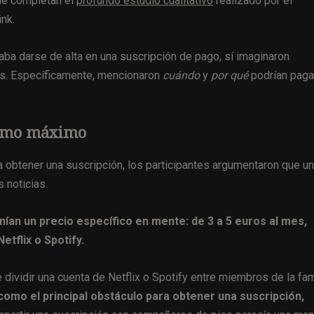
ue completan el
profundo estudio cualitativo
realizado por el
nk.
aba darse de alta en una suscripción de pago, sí imaginaron
ias. Específicamente, mencionaron
cuándo
y
por qué
podrían paga
 como máximo
a obtener una suscripción, los participantes argumentaron que un
 noticias.
ían un precio específico en mente: de 3 a 5 euros al mes,
etflix o Spotify.
dividir una cuenta de Netflix o Spotify entre miembros de la fam
 como el principal obstáculo para obtener una suscripción,