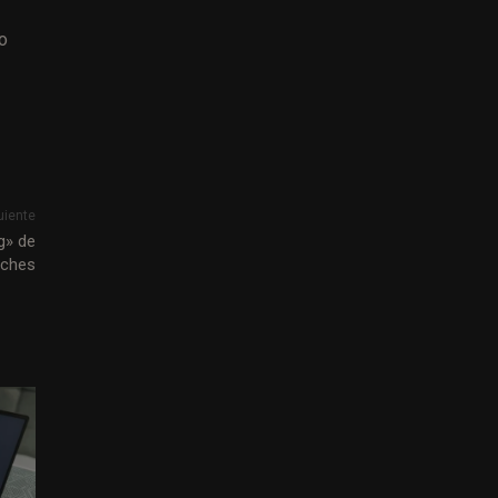
lo
uiente
g» de
ches