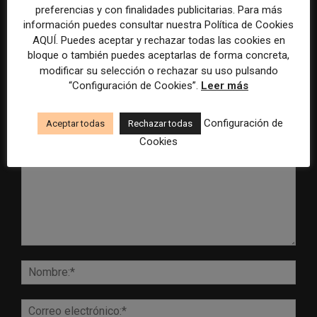
preferencias y con finalidades publicitarias. Para más
control para el uso de la
cobertura periodística del
información puedes consultar nuestra Política de Cookies
inteligencia artificial
Mundial 2026
AQUÍ. Puedes aceptar y rechazar todas las cookies en
bloque o también puedes aceptarlas de forma concreta,
modificar su selección o rechazar su uso pulsando
“Configuración de Cookies”.
Leer más
DEJA UNA RESPUESTA
Configuración de
Aceptar todas
Rechazar todas
Cookies
Comentario:
Nomb
Corr