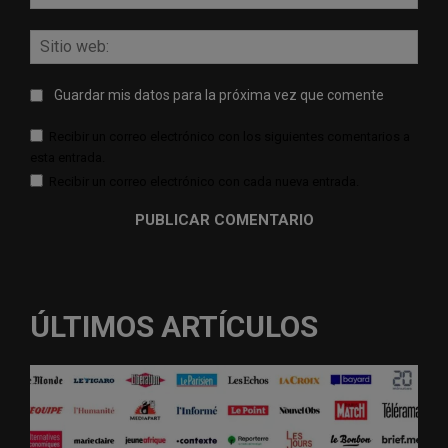
elect
Sitio
web:
Guardar mis datos para la próxima vez que comente
Recibir un correo electrónico con los siguientes comentarios a
esta entrada.
Recibir un correo electrónico con cada nueva entrada.
ÚLTIMOS ARTÍCULOS