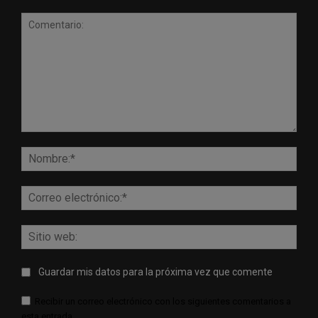
Comentario:
Nomb
Corr
elect
Sitio
web:
Guardar mis datos para la próxima vez que comente
Recibir un correo electrónico con los siguientes comentarios a
esta entrada.