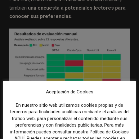
también
una encuesta a potenciales lectores para
conocer sus preferencias
.
Aceptación de Cookies
La evaluación manual del desempeño promedio de cada modelo analizado
En nuestro sitio web utilizamos cookies propias y de
usando un sistema de semáforo indicó que todos los modelos respetaron
la consigna. Fuente: Chequeado
terceros para finalidades analíticas mediante el análisis del
tráfico web, para personalizar el contenido mediante sus
En total, 15 usuarios participaron de cinco rondas
preferencias y con finalidades publicitarias. Para más
información puedes consultar nuestra Política de Cookies
donde “debían elegir entre dos versiones de textos
AQUÍ. Puedes aceptar y rechazar todas las cookies en