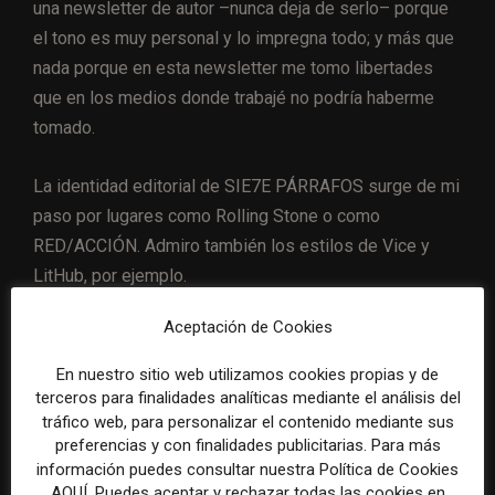
una newsletter de autor –nunca deja de serlo– porque
el tono es muy personal y lo impregna todo; y más que
nada porque en esta newsletter me tomo libertades
que en los medios donde trabajé no podría haberme
tomado.
La identidad editorial de SIE7E PÁRRAFOS surge de mi
paso por lugares como Rolling Stone o como
RED/ACCIÓN. Admiro también los estilos de Vice y
LitHub, por ejemplo.
Aceptación de Cookies
En nuestro sitio web utilizamos cookies propias y de
terceros para finalidades analíticas mediante el análisis del
tráfico web, para personalizar el contenido mediante sus
preferencias y con finalidades publicitarias. Para más
información puedes consultar nuestra Política de Cookies
AQUÍ. Puedes aceptar y rechazar todas las cookies en