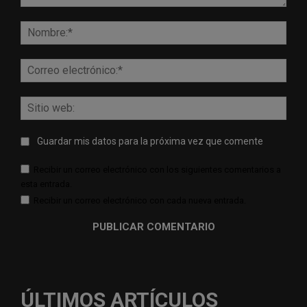
Comentario:
Nomb
Corr
elect
Sitio
web:
Guardar mis datos para la próxima vez que comente
Recibir un correo electrónico con los siguientes comentarios a
esta entrada.
Recibir un correo electrónico con cada nueva entrada.
ÚLTIMOS ARTÍCULOS