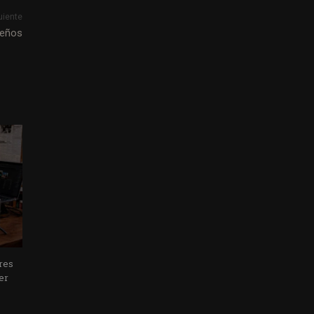
uiente
ueños
ores
er