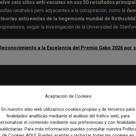
elve seis sitios anti-vacunas en sus 50 resultados principal
sultas neutrales pero adyacentes a la conspiración, como la
fami
s teorías antisemitas de la hegemonía mundial de Rothschild
spiradores, según la investigación de la Universidad de Stanfor
Reconocimiento a la Excelencia del Premio Gabo 2026 por 
elacionado con la conspiración, incluso si no lo buscan
Aceptación de Cookies
ping pong
, obtendrá contenido
relacionada con Pizzagate
e
iene contenido acusando al gobierno de EEUU de envenenar
En nuestro sitio web utilizamos cookies propias y de terceros para
 de la Escuela Primaria de Sandy Hook), encontrará
fuent
finalidades analíticas mediante el análisis del tráfico web, para
personalizar el contenido mediante sus preferencias y con finalidade
ra a los usuarios contenido relacionado con la conspiraci
publicitarias. Para más información puedes consultar nuestra Polític
s consultas.
de Cookies AQUÍ. Puedes aceptar y rechazar todas las cookies en