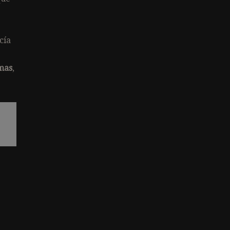
cía
emas
,