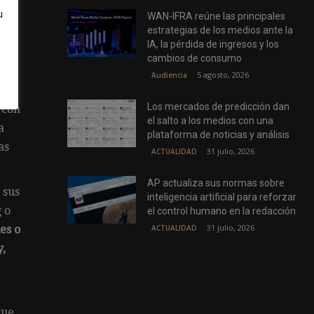
u
WAN-IFRA reúne las principales
estrategias de los medios ante la
más
IA, la pérdida de ingresos y los
cambios de consumo
5 agosto, 2026
Audiencia
Los mercados de predicción dan
 con
el salto a los medios con una
a
plataforma de noticias y análisis
as
31 julio, 2026
ACTUALIDAD
AP actualiza sus normas sobre
 sus
inteligencia artificial para reforzar
 o
el control humano en la redacción
31 julio, 2026
ACTUALIDAD
es o
,
que