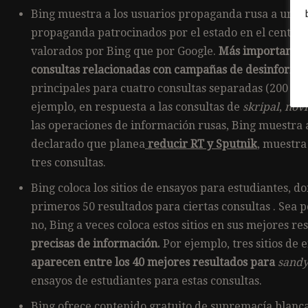
Bing muestra a los usuarios propaganda rusa a un r
propaganda patrocinados por el estado en el centro 
valorados por Bing que por Google.
Más importante a
consultas relacionadas con campañas de desinformac
principales para cuatro consultas separadas (200 re
ejemplo, en respuesta a las consultas de
skripal
,
novi
las operaciones de información rusas, Bing muestra a
declarado que planea
reducir RT y Sputnik
, muestra
tres consultas.
Bing coloca los sitios de ensayos para estudiantes, d
primeros 50 resultados para ciertas consultas
. Sea p
no, Bing a veces coloca estos sitios en sus mejores re
precisas de información.
Por ejemplo, tres sitios de 
aparecen entre los 40 mejores resultados para
sandy
ensayos de estudiantes para estas consultas.
Bing ofrece contenido gratuito de supremacía blanca