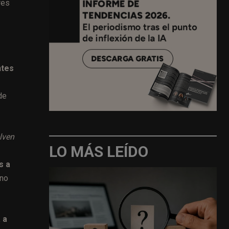
res
ntes
de
lven
LO MÁS LEÍDO
s a
 no
 a