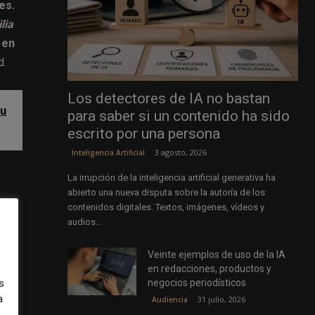
es.
lia
 en
d.
Los detectores de IA no bastan
su
para saber si un contenido ha sido
escrito por una persona
3 agosto, 2026
Inteligencia Artificial
La irrupción de la inteligencia artificial generativa ha
abierto una nueva disputa sobre la autoría de los
contenidos digitales. Textos, imágenes, vídeos y
audios...
n
 a
Veinte ejemplos de uso de la IA
es
en redacciones, productos y
negocios periodísticos
s
ón
a
31 julio, 2026
Audiencia