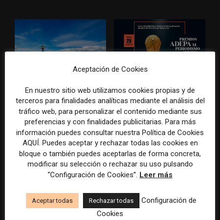
Aceptación de Cookies
Radio Televisión Madrid
ADEPA crea un premio
En nuestro sitio web utilizamos cookies propias y de
establece un sistema de
especial para la mejor
terceros para finalidades analíticas mediante el análisis del
control para el uso de la
cobertura periodística del
tráfico web, para personalizar el contenido mediante sus
inteligencia artificial
Mundial 2026
preferencias y con finalidades publicitarias. Para más
información puedes consultar nuestra Política de Cookies
AQUÍ. Puedes aceptar y rechazar todas las cookies en
bloque o también puedes aceptarlas de forma concreta,
modificar su selección o rechazar su uso pulsando
DEJA UNA RESPUESTA
“Configuración de Cookies”.
Leer más
Configuración de
Aceptar todas
Rechazar todas
Cookies