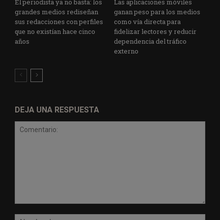
El periodista ya no basta: los
Las aplicaciones móviles
grandes medios rediseñan
ganan peso para los medios
sus redacciones con perfiles
como vía directa para
que no existían hace cinco
fidelizar lectores y reducir
años
dependencia del tráfico
externo
DEJA UNA RESPUESTA
Comentario:
Nomb