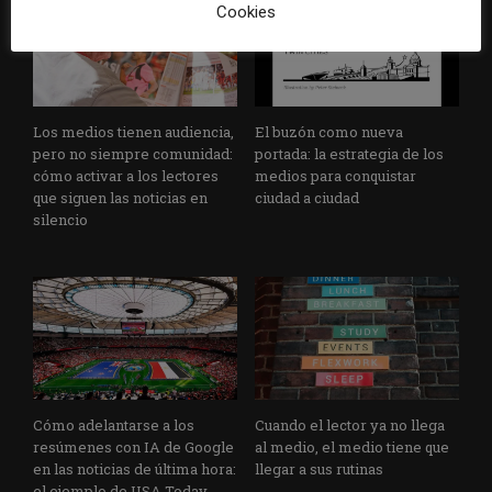
Cookies
Los medios tienen audiencia,
El buzón como nueva
pero no siempre comunidad:
portada: la estrategia de los
cómo activar a los lectores
medios para conquistar
que siguen las noticias en
ciudad a ciudad
silencio
Cómo adelantarse a los
Cuando el lector ya no llega
resúmenes con IA de Google
al medio, el medio tiene que
en las noticias de última hora:
llegar a sus rutinas
el ejemplo de USA Today