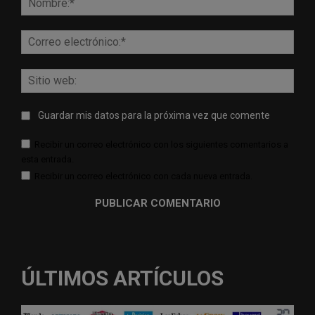
Corr
elect
Sitio
web:
Guardar mis datos para la próxima vez que comente
Recibir un correo electrónico con los siguientes comentarios a
esta entrada.
Recibir un correo electrónico con cada nueva entrada.
ÚLTIMOS ARTÍCULOS