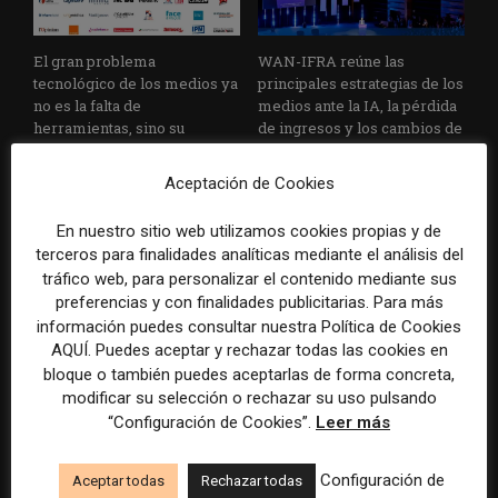
El gran problema
WAN-IFRA reúne las
tecnológico de los medios ya
principales estrategias de los
no es la falta de
medios ante la IA, la pérdida
herramientas, sino su
de ingresos y los cambios de
desconexión
consumo
Aceptación de Cookies
En nuestro sitio web utilizamos cookies propias y de
terceros para finalidades analíticas mediante el análisis del
tráfico web, para personalizar el contenido mediante sus
preferencias y con finalidades publicitarias. Para más
información puedes consultar nuestra Política de Cookies
AQUÍ. Puedes aceptar y rechazar todas las cookies en
Veinte ejemplos de uso de la
La bolsa ha borrado hasta el
bloque o también puedes aceptarlas de forma concreta,
IA en redacciones, productos
98% del valor de algunos
modificar su selección o rechazar su uso pulsando
y negocios periodísticos
grandes grupos de prensa
“Configuración de Cookies”.
Leer más
tradicionales
Configuración de
Aceptar todas
Rechazar todas