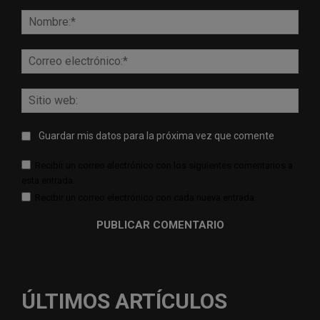
Comentario:
Nomb
Corr
elect
Sitio
web:
Guardar mis datos para la próxima vez que comente
Recibir un correo electrónico con los siguientes comentarios a
esta entrada.
Recibir un correo electrónico con cada nueva entrada.
ÚLTIMOS ARTÍCULOS