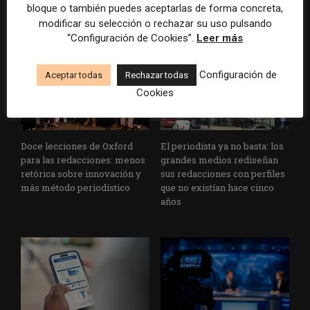
al medio, el medio tiene que
más rápido no transformará
bloque o también puedes aceptarlas de forma concreta,
llegar a sus rutinas
el periodismo
modificar su selección o rechazar su uso pulsando
“Configuración de Cookies”.
Leer más
Configuración de
Aceptar todas
Rechazar todas
Cookies
Doce lecciones de Oxford
El periodista ya no basta: los
para las redacciones: menos
grandes medios rediseñan
retórica sobre innovación y
sus redacciones con perfiles
más método periodístico
que no existían hace cinco
años