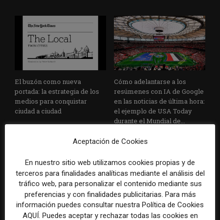
El buzón como nueva
Cómo adelantarse a los
portada: la estrategia de los
resúmenes con IA de Google
medios para conquistar
en las noticias de última hora:
ciudad a ciudad
el ejemplo de USA Today
durante el Mundial de...
Aceptación de Cookies
En nuestro sitio web utilizamos cookies propias y de
terceros para finalidades analíticas mediante el análisis del
tráfico web, para personalizar el contenido mediante sus
preferencias y con finalidades publicitarias. Para más
información puedes consultar nuestra Política de Cookies
Cuando el lector ya no llega
Usar la IA solo para producir
AQUÍ. Puedes aceptar y rechazar todas las cookies en