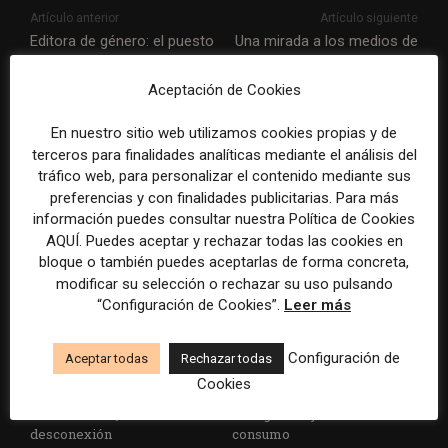
Artículo anterior
Artículo siguiente
Editora de género: el puesto
Una mirada a los medios de
desde el que garantizar una
EEUU preferidos por los
perspectiva de género en
«millennials» tras el cierre
Aceptación de Cookies
las redacciones
de Eslang y Verne en
España
En nuestro sitio web utilizamos cookies propias y de
terceros para finalidades analíticas mediante el análisis del
tráfico web, para personalizar el contenido mediante sus
ARTÍCULOS RELACIONADOS
preferencias y con finalidades publicitarias. Para más
información puedes consultar nuestra Política de Cookies
AQUÍ. Puedes aceptar y rechazar todas las cookies en
bloque o también puedes aceptarlas de forma concreta,
modificar su selección o rechazar su uso pulsando
“Configuración de Cookies”.
Leer más
El gran problema
WAN-IFRA reúne las
Configuración de
Aceptar todas
Rechazar todas
tecnológico de los medios ya
principales estrategias de los
Cookies
no es la falta de
medios ante la IA, la pérdida
herramientas, sino su
de ingresos y los cambios de
desconexión
consumo