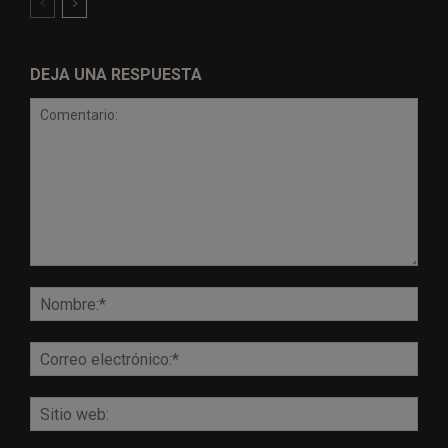
DEJA UNA RESPUESTA
Comentario:
Nomb
Corr
elect
Sitio
web: