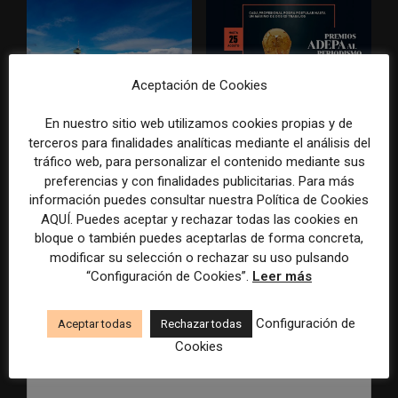
Aceptación de Cookies
Radio Televisión Madrid
ADEPA crea un premio
En nuestro sitio web utilizamos cookies propias y de
establece un sistema de
especial para la mejor
terceros para finalidades analíticas mediante el análisis del
control para el uso de la
cobertura periodística del
tráfico web, para personalizar el contenido mediante sus
inteligencia artificial
Mundial 2026
preferencias y con finalidades publicitarias. Para más
información puedes consultar nuestra Política de Cookies
AQUÍ. Puedes aceptar y rechazar todas las cookies en
bloque o también puedes aceptarlas de forma concreta,
modificar su selección o rechazar su uso pulsando
“Configuración de Cookies”.
Leer más
DEJA UNA RESPUESTA
Configuración de
Aceptar todas
Rechazar todas
Cookies