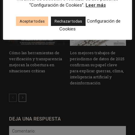
“Configuración de Cookies”.
Leer más
Configuración de
Aceptar todas
Rechazar todas
Cookies
Cómo las herramientas de
Los mejores trabajos de
verificación y transparencia
periodismo de datos de 2025
mejoran la cobertura en
confirman su papel clave
situaciones críticas
para explicar guerras, clima,
inteligencia artificial y
desinformación
DEJA UNA RESPUESTA