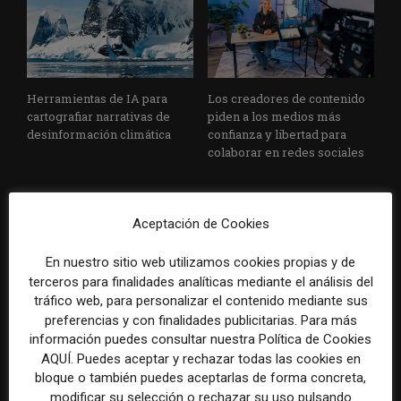
Herramientas de IA para
Los creadores de contenido
cartografiar narrativas de
piden a los medios más
desinformación climática
confianza y libertad para
colaborar en redes sociales
Aceptación de Cookies
En nuestro sitio web utilizamos cookies propias y de
terceros para finalidades analíticas mediante el análisis del
tráfico web, para personalizar el contenido mediante sus
Podcast 38# (especial). El
Los medios informativos y
preferencias y con finalidades publicitarias. Para más
periodismo que viene: claves
las revistas concentran a las
información puedes consultar nuestra Política de Cookies
para entender 2026. La visión
audiencias más influyentes y
AQUÍ. Puedes aceptar y rechazar todas las cookies en
de destacados miembros de
con mayor capacidad de
bloque o también puedes aceptarlas de forma concreta,
la industria de los medios
gasto
modificar su selección o rechazar su uso pulsando