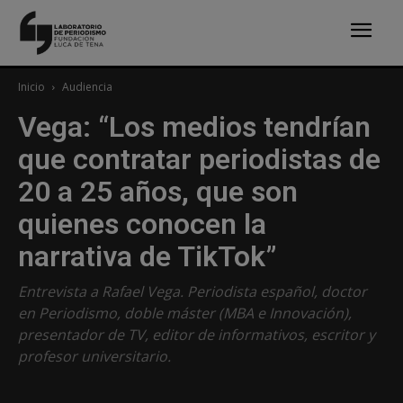
Inicio
Audiencia
Vega: “Los medios tendrían
que contratar periodistas de
20 a 25 años, que son
quienes conocen la
narrativa de TikTok”
Entrevista a Rafael Vega. Periodista español, doctor
en Periodismo, doble máster (MBA e Innovación),
presentador de TV, editor de informativos, escritor y
profesor universitario.