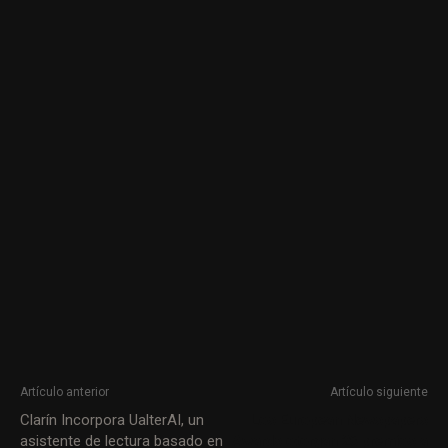
Artículo anterior
Artículo siguiente
Clarín Incorpora UalterAI, un
Los European Newspapers
asistente de lectura basado en
Awards otorgan 26 premios a