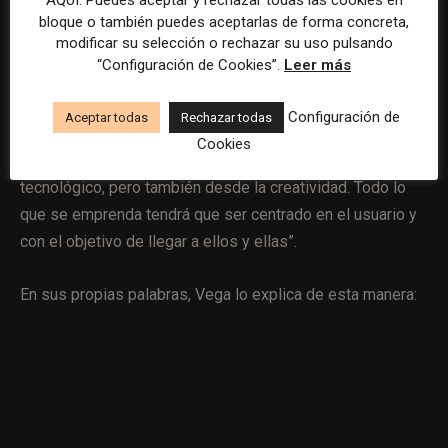
AQUÍ. Puedes aceptar y rechazar todas las cookies en
bloque o también puedes aceptarlas de forma concreta,
hay muchos ejemplos de medios sustentables a lo largo
modificar su selección o rechazar su uso pulsando
del tiempo”.
“Configuración de Cookies”.
Leer más
Innovación
: “Es el centro absoluto de las asignaturas que
Configuración de
Aceptar todas
Rechazar todas
imparto. Debemos aportar soluciones a los desafíos que
Cookies
nos encontramos, soluciones que partan desde lo
tecnológico, pero también desde la creatividad. Todo lo
que se emprenda tendrá que ser centrado en el usuario y
con el objetivo de llegar a ellos y ellas”.
En sus propias palabras, Vega lo explica de esta manera: