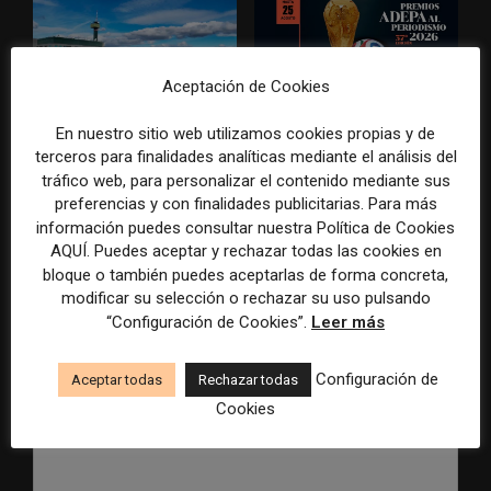
Aceptación de Cookies
Radio Televisión Madrid
ADEPA crea un premio
establece un sistema de
especial para la mejor
En nuestro sitio web utilizamos cookies propias y de
control para el uso de la
cobertura periodística del
terceros para finalidades analíticas mediante el análisis del
inteligencia artificial
Mundial 2026
tráfico web, para personalizar el contenido mediante sus
preferencias y con finalidades publicitarias. Para más
información puedes consultar nuestra Política de Cookies
AQUÍ. Puedes aceptar y rechazar todas las cookies en
bloque o también puedes aceptarlas de forma concreta,
modificar su selección o rechazar su uso pulsando
DEJA UNA RESPUESTA
“Configuración de Cookies”.
Leer más
Configuración de
Aceptar todas
Rechazar todas
Cookies