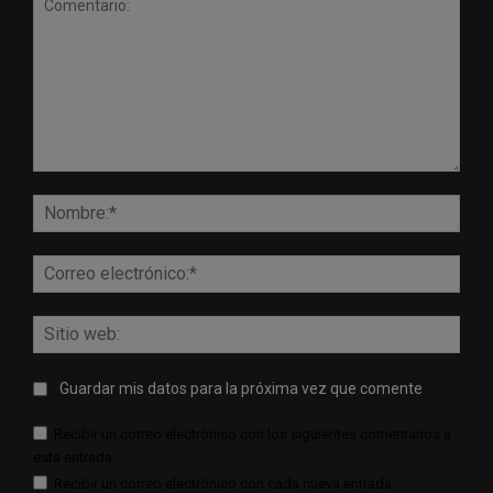
Comentario:
Nomb
Corr
elect
Sitio
web:
Guardar mis datos para la próxima vez que comente
Recibir un correo electrónico con los siguientes comentarios a
esta entrada.
Recibir un correo electrónico con cada nueva entrada.