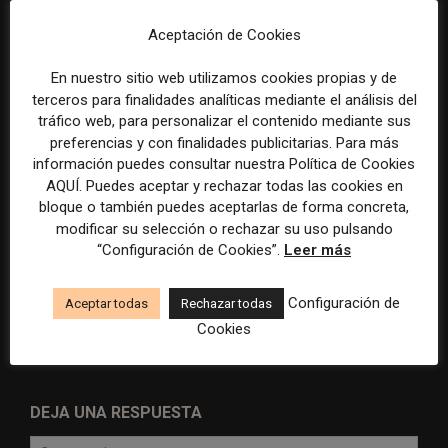
cooperativa pierde 38.542
Brasil, España y El Salvador
euros
sobre el poder, la memoria y
Aceptación de Cookies
la violencia
En nuestro sitio web utilizamos cookies propias y de
terceros para finalidades analíticas mediante el análisis del
tráfico web, para personalizar el contenido mediante sus
preferencias y con finalidades publicitarias. Para más
información puedes consultar nuestra Política de Cookies
AQUÍ. Puedes aceptar y rechazar todas las cookies en
bloque o también puedes aceptarlas de forma concreta,
modificar su selección o rechazar su uso pulsando
Radio Televisión Madrid
ADEPA crea un premio
“Configuración de Cookies”.
Leer más
establece un sistema de
especial para la mejor
control para el uso de la
cobertura periodística del
inteligencia artificial
Mundial 2026
Configuración de
Aceptar todas
Rechazar todas
Cookies
DEJA UNA RESPUESTA