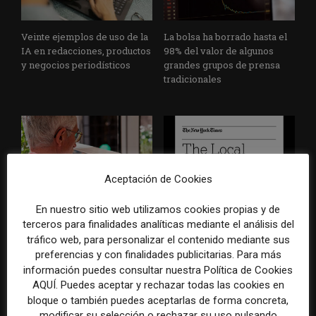
Veinte ejemplos de uso de la
La bolsa ha borrado hasta el
IA en redacciones, productos
98% del valor de algunos
y negocios periodísticos
grandes grupos de prensa
tradicionales
Aceptación de Cookies
En nuestro sitio web utilizamos cookies propias y de
Los medios tienen audiencia,
El buzón como nueva
terceros para finalidades analíticas mediante el análisis del
pero no siempre comunidad:
portada: la estrategia de los
cómo activar a los lectores
medios para conquistar
tráfico web, para personalizar el contenido mediante sus
que siguen las noticias en
ciudad a ciudad
preferencias y con finalidades publicitarias. Para más
silencio
información puedes consultar nuestra Política de Cookies
AQUÍ. Puedes aceptar y rechazar todas las cookies en
bloque o también puedes aceptarlas de forma concreta,
modificar su selección o rechazar su uso pulsando