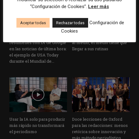
“Configuración de Cookies”.
Leer más
Configuración de
Aceptar todas
Rechazar todas
Cookies
Cómo adelantarse a los
Cuando el lector ya no llega
resúmenes con IA de Google
al medio, el medio tiene que
en las noticias de última hora:
llegar a sus rutinas
el ejemplo de USA Today
durante el Mundial de...
Usar la IA solo para producir
Doce lecciones de Oxford
más rápido no transformará
para las redacciones: menos
el periodismo
retórica sobre innovación y
más método periodístico