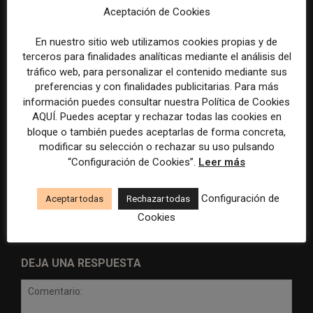
Aceptación de Cookies
En nuestro sitio web utilizamos cookies propias y de
terceros para finalidades analíticas mediante el análisis del
tráfico web, para personalizar el contenido mediante sus
preferencias y con finalidades publicitarias. Para más
información puedes consultar nuestra Política de Cookies
AQUÍ. Puedes aceptar y rechazar todas las cookies en
Doce lecciones de Oxford
El periodista ya no basta: los
bloque o también puedes aceptarlas de forma concreta,
para las redacciones: menos
grandes medios rediseñan
modificar su selección o rechazar su uso pulsando
retórica sobre innovación y
sus redacciones con perfiles
“Configuración de Cookies”.
Leer más
más método periodístico
que no existían hace cinco
años
Configuración de
Aceptar todas
Rechazar todas
Cookies
DEJA UNA RESPUESTA