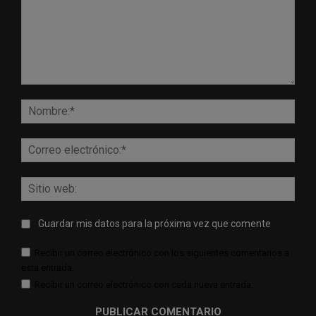
Comentario:
Nomb
Corr
elect
Sitio
web:
Guardar mis datos para la próxima vez que comente
Recibir un correo electrónico con los siguientes comentarios a
esta entrada.
Recibir un correo electrónico con cada nueva entrada.