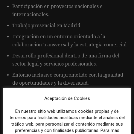
Participación en proyectos nacionales e
internacionales.
Trabajo presencial en Madrid.
Integración en un entorno orientado a la
colaboración transversal y la estrategia comercial.
Desarrollo profesional dentro de una firma del
sector legal y servicios profesionales.
Entorno inclusivo comprometido con la igualdad
de oportunidades y la diversidad.
Aceptación de Cookies
En nuestro sitio web utilizamos cookies propias y de
terceros para finalidades analíticas mediante el análisis del
Por favor, para solicitar este trabajo visita
tráfico web, para personalizar el contenido mediante sus
preferencias y con finalidades publicitarias. Para más
www.linkedin.com
.