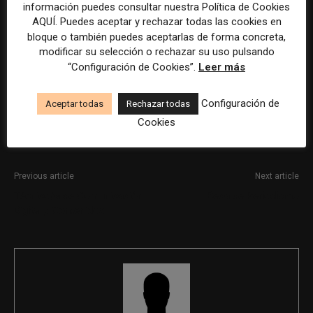
información puedes consultar nuestra Política de Cookies
AQUÍ. Puedes aceptar y rechazar todas las cookies en
bloque o también puedes aceptarlas de forma concreta,
La selección y el tratamiento de la información de estas
modificar su selección o rechazar su uso pulsando
ofertas se ha realizado con la asistencia de herramientas
“Configuración de Cookies”.
Leer más
de inteligencia artificial, siempre bajo supervisión
humana.
Configuración de
Aceptar todas
Rechazar todas
Cookies
Previous article
Next article
Técnico/a de Comunicación
Beca de Periodismo
Digital y Contenidos