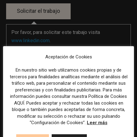
Por favor, para solicitar este trabajo visita
www.linkedin.com
.
Aceptación de Cookies
La selección y el tratamiento de la información de estas
En nuestro sitio web utilizamos cookies propias y de
ofertas se ha realizado con la asistencia de herramientas
terceros para finalidades analíticas mediante el análisis del
de inteligencia artificial, siempre bajo supervisión
tráfico web, para personalizar el contenido mediante sus
humana.
preferencias y con finalidades publicitarias. Para más
información puedes consultar nuestra Política de Cookies
AQUÍ. Puedes aceptar y rechazar todas las cookies en
bloque o también puedes aceptarlas de forma concreta,
modificar su selección o rechazar su uso pulsando
Previous article
Next article
“Configuración de Cookies”.
Leer más
Redactor/a para directos de
Técnico de Desarrollo de
TV
Negocio, Marketing y