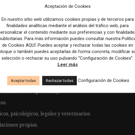
de prensa, eventos y campañas institucionales.
Aceptación de Cookies
n medios.
En nuestro sitio web utilizamos cookies propias y de terceros para
finalidades analíticas mediante el análisis del tráfico web, para
 la compañía.
personalizar el contenido mediante sus preferencias y con finalidade
ción, marketing y otras áreas corporativas.
publicitarias. Para más información puedes consultar nuestra Polític
de Cookies AQUÍ. Puedes aceptar y rechazar todas las cookies en
bloque o también puedes aceptarlas de forma concreta, modificar s
selección o rechazar su uso pulsando “Configuración de Cookies”.
Leer más
ncial.
 desarrollo profesional.
Configuración de Cookies
Aceptar todas
Rechazar todas
onalizados de aprendizaje.
os.
os, psicológicos, legales y veterinarios.
laciones propias.