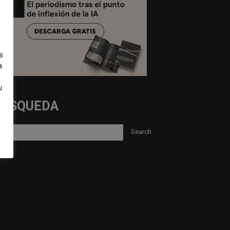
s
a
u
BUSQUEDA