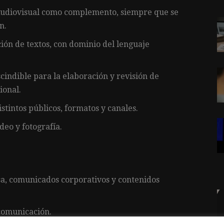
Audiovisual como complemento, siempre que se
n.
ión de textos, con dominio del lenguaje
cindible para la elaboración y revisión de
ional.
tintos públicos, formatos y canales.
deo y fotografía.
sa, comunicados corporativos y contenidos
 comunicación.