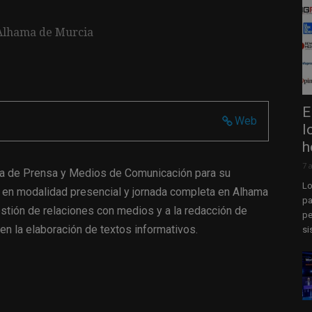
Alhama de Murcia
E
Web
l
h
7 
/a de Prensa y Medios de Comunicación para su
Lo
 en modalidad presencial y jornada completa en Alhama
pa
estión de relaciones con medios y a la redacción de
pe
en la elaboración de textos informativos.
si