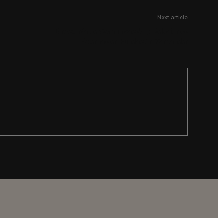
Next article
Director/a de Comunicación y Relaciones
Externas en Fundación Santander