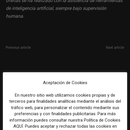
ofertas se ha realizado con la asistencia de herramientas
de inteligencia artificial, siempre bajo supervisión
humana.
Previous article
Next article
Técnico/a de Publicidad en
Creador/a de contenido
Madrid
audiovisual en Sevilla
Aceptación de Cookies
En nuestro sitio web utilizamos cookies propias y de
terceros para finalidades analíticas mediante el análisis del
tráfico web, para personalizar el contenido mediante sus
preferencias y con finalidades publicitarias. Para más
REDACCIÓN
información puedes consultar nuestra Política de Cookies
AQUÍ. Puedes aceptar y rechazar todas las cookies en