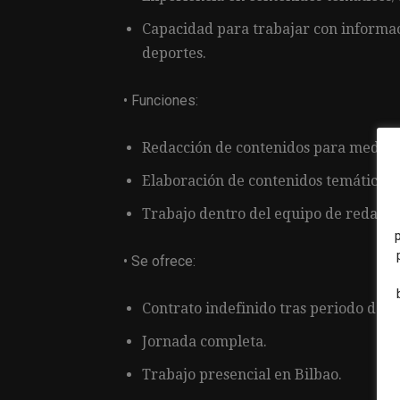
Capacidad para trabajar con informaci
deportes.
• Funciones:
Redacción de contenidos para medios 
Elaboración de contenidos temáticos o 
Trabajo dentro del equipo de redacci
• Se ofrece:
Contrato indefinido tras periodo de p
Jornada completa.
Trabajo presencial en Bilbao.