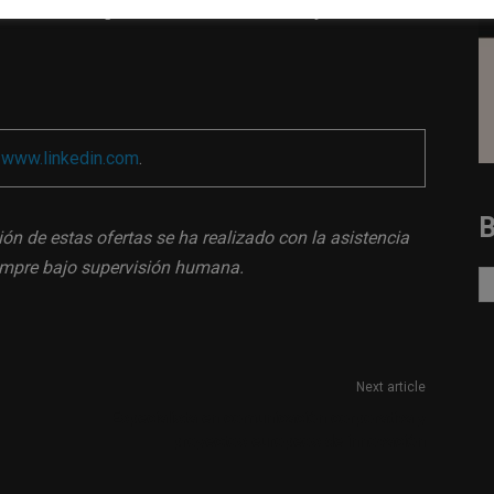
ción con implantación en País Vasco y Navarra.
a
www.linkedin.com
.
ión de estas ofertas se ha realizado con la asistencia
siempre bajo supervisión humana.
Next article
Especialista en comunicación corporativa y
proyectos europeos de innovación