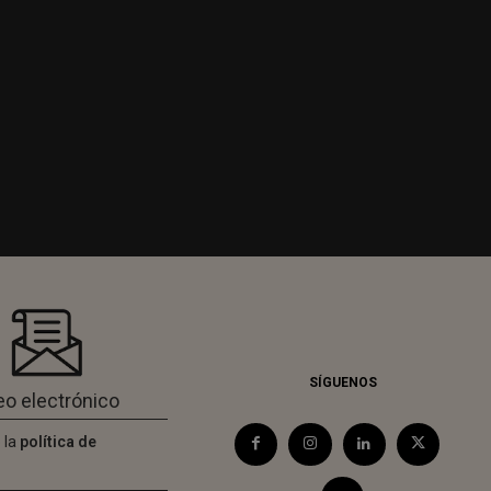
SÍGUENOS
 la
política de
d