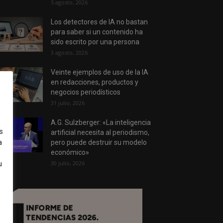
5 agosto, 2026
Los detectores de IA no bastan
para saber si un contenido ha
sido escrito por una persona
3 agosto, 2026
Veinte ejemplos de uso de la IA
en redacciones, productos y
negocios periodísticos
31 julio, 2026
A.G. Sulzberger: «La inteligencia
s
artificial necesita al periodismo,
a
pero puede destruir su modelo
económico»
u
30 julio, 2026