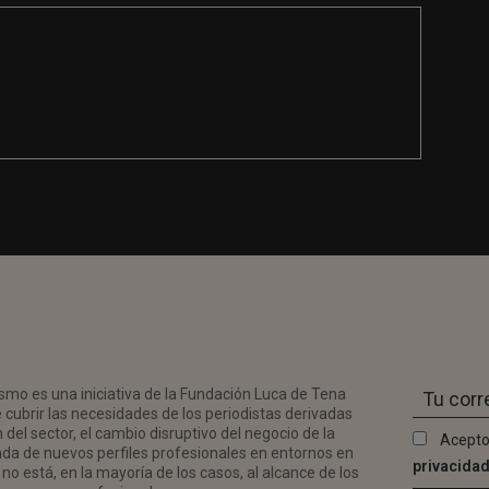
smo es una iniciativa de la Fundación Luca de Tena
 cubrir las necesidades de los periodistas derivadas
del sector, el cambio disruptivo del negocio de la
Acepto
da de nuevos perfiles profesionales en entornos en
privacida
no está, en la mayoría de los casos, al alcance de los