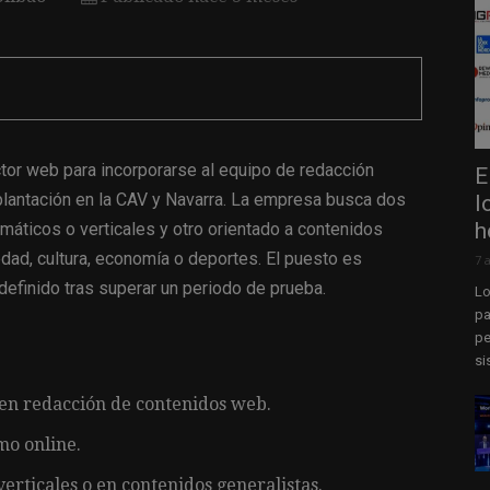
tor web para incorporarse al equipo de redacción
E
plantación en la CAV y Navarra. La empresa busca dos
l
h
máticos o verticales y otro orientado a contenidos
edad, cultura, economía o deportes. El puesto es
7 
definido tras superar un periodo de prueba.
Lo
pa
pe
si
 en redacción de contenidos web.
mo online.
erticales o en contenidos generalistas.