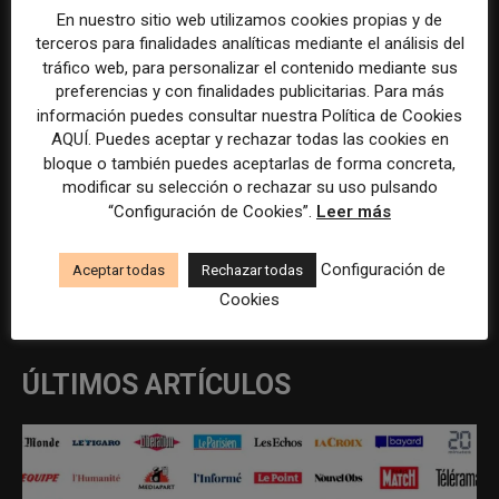
Previous article
Next article
En nuestro sitio web utilizamos cookies propias y de
terceros para finalidades analíticas mediante el análisis del
Beca de Periodismo
Redactores web en Bilbao
tráfico web, para personalizar el contenido mediante sus
preferencias y con finalidades publicitarias. Para más
información puedes consultar nuestra Política de Cookies
AQUÍ. Puedes aceptar y rechazar todas las cookies en
bloque o también puedes aceptarlas de forma concreta,
modificar su selección o rechazar su uso pulsando
“Configuración de Cookies”.
Leer más
REDACCIÓN
Configuración de
Aceptar todas
Rechazar todas
Cookies
ÚLTIMOS ARTÍCULOS