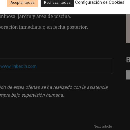
Configuración de Cookies
Aceptar todas
Rechazar todas
mía en el trabajo.
minosa, jardín y área de piscina.
poración inmediata o en fecha posterior.
a
www.linkedin.com
.
ión de estas ofertas se ha realizado con la asistencia
siempre bajo supervisión humana.
Next article