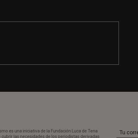
Redactor deportivo en Murcia
smo es una iniciativa de la Fundación Luca de Tena
 cubrir las necesidades de los periodistas derivadas