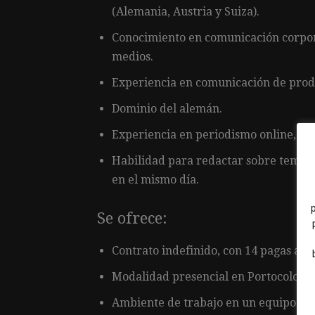
(Alemania, Austria y Suiza).
Conocimiento en comunicación corpora
medios.
Experiencia en comunicación de produ
Dominio del alemán.
Experiencia en periodismo online, gest
Habilidad para redactar sobre temas 
en el mismo día.
Se ofrece:
Contrato indefinido, con 14 pagas anu
Modalidad presencial en Portocolom, 
Ambiente de trabajo en un equipo din