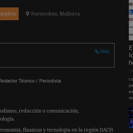
ompleto
Portocolom, Mallorca
E
Web
l
h
7 
Lo
Redactor Técnico / Periodista.
pa
pe
si
iodismo, redacción o comunicación,
ología.
 economía, finanzas y tecnología en la región DACH