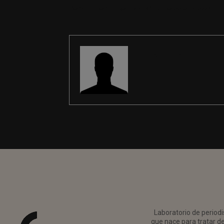
Revisor de Contenidos Multimedia en catalán
REDACCIÓN
Laboratorio de periodi
que nace para tratar de