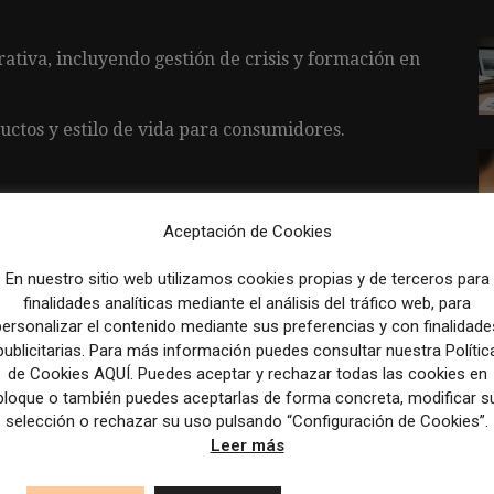
tiva, incluyendo gestión de crisis y formación en
ctos y estilo de vida para consumidores.
ión de redes sociales y blogs.
Aceptación de Cookies
como sostenibilidad en el e-commerce y entregas
En nuestro sitio web utilizamos cookies propias y de terceros para
finalidades analíticas mediante el análisis del tráfico web, para
personalizar el contenido mediante sus preferencias y con finalidade
publicitarias. Para más información puedes consultar nuestra Polític
de Cookies AQUÍ. Puedes aceptar y rechazar todas las cookies en
ales.
bloque o también puedes aceptarlas de forma concreta, modificar s
selección o rechazar su uso pulsando “Configuración de Cookies”.
Mallorca.
Leer más
ámico y con jerarquías planas.