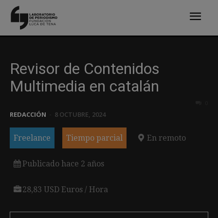
Revisor de Contenidos
Multimedia en catalán
0
REDACCIÓN
-
8 OCTUBRE, 2024
Freelance
Tiempo parcial
En remoto
Publicado hace 2 años
28,83 USD Euros / Hora