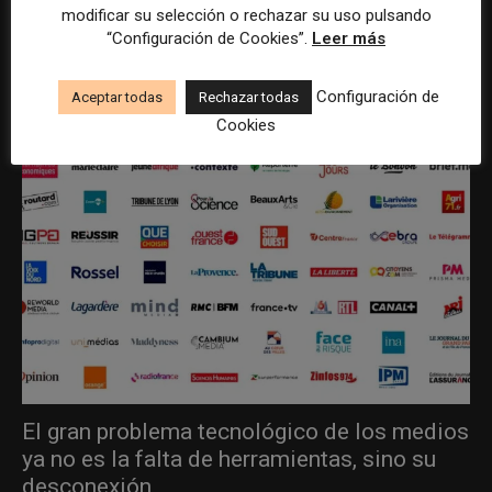
modificar su selección o rechazar su uso pulsando
ÚLTIMOS ARTÍCULOS
“Configuración de Cookies”.
Leer más
Configuración de
Aceptar todas
Rechazar todas
Cookies
El gran problema tecnológico de los medios
ya no es la falta de herramientas, sino su
desconexión