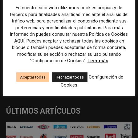
Especialista en comunicación
Redactor/a de Mercados en
En nuestro sitio web utilizamos cookies propias y de
corporativa y proyectos
elEconomista
terceros para finalidades analíticas mediante el análisis del
europeos de innovación
tráfico web, para personalizar el contenido mediante sus
preferencias y con finalidades publicitarias. Para más
información puedes consultar nuestra Política de Cookies
AQUÍ. Puedes aceptar y rechazar todas las cookies en
bloque o también puedes aceptarlas de forma concreta,
modificar su selección o rechazar su uso pulsando
“Configuración de Cookies”.
Leer más
Configuración de
Aceptar todas
Rechazar todas
REDACCIÓN
Cookies
ÚLTIMOS ARTÍCULOS