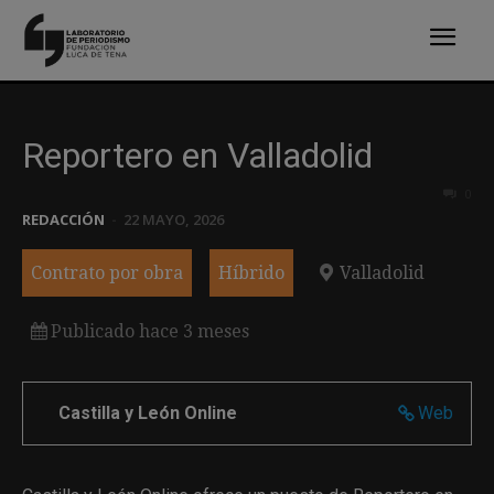
Reportero en Valladolid
0
REDACCIÓN
-
22 MAYO, 2026
Contrato por obra
Híbrido
Valladolid
Publicado hace 3 meses
Castilla y León Online
Web