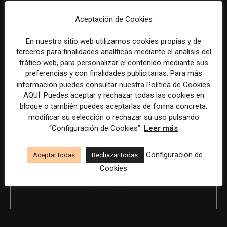
humana.
Aceptación de Cookies
En nuestro sitio web utilizamos cookies propias y de
terceros para finalidades analíticas mediante el análisis del
tráfico web, para personalizar el contenido mediante sus
Previous article
Next article
preferencias y con finalidades publicitarias. Para más
Director/a sénior de marca y
Coordinador de contenidos y
información puedes consultar nuestra Política de Cookies
contenidos en remoto
comunicación comercial
AQUÍ. Puedes aceptar y rechazar todas las cookies en
bloque o también puedes aceptarlas de forma concreta,
modificar su selección o rechazar su uso pulsando
“Configuración de Cookies”.
Leer más
Configuración de
Aceptar todas
Rechazar todas
Cookies
REDACCIÓN