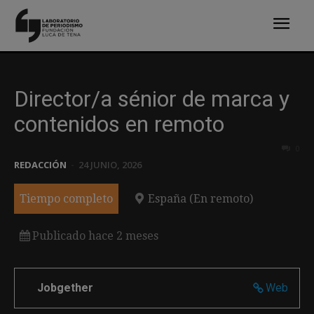
Director/a sénior de marca y
contenidos en remoto
0
REDACCIÓN
-
24 JUNIO, 2026
Tiempo completo
España (En remoto)
Publicado hace 2 meses
Jobgether
Web