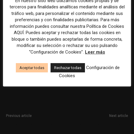
En nuestro sitio web utilizamos cookies propias y de
sanitaria y aportaciones a planes de pensiones.
terceros para finalidades analíticas mediante el análisis del
tráfico web, para personalizar el contenido mediante sus
Participación en una empresa tecnológica en fase
preferencias y con finalidades publicitarias. Para más
de expansión.
información puedes consultar nuestra Política de Cookies
AQUÍ. Puedes aceptar y rechazar todas las cookies en
bloque o también puedes aceptarlas de forma concreta,
modificar su selección o rechazar su uso pulsando
“Configuración de Cookies”.
Leer más
La selección y el tratamiento de la información de estas
ofertas se ha realizado con la asistencia de herramientas
Configuración de
Aceptar todas
Rechazar todas
de inteligencia artificial, siempre bajo supervisión
Cookies
humana.
Previous article
Next article
Redactor/a de información
Periodista de investigación
especializada en sanidad